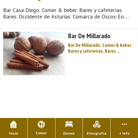
Bar Casa Diego. Comer & beber. Bares y cafeterías.
Bares. Occidente de Asturias. Comarca de Oscos-Eo.
Montaña de Asturias. Agua y fuego, siderúrgicos y
herreros, un mundo de ingenios hidráulicos patente en
Bar De Millarado
la herrería de Mazonovo, paisajes singulares ...
Bar De Millarado. Comer & beber.
Bares y cafeterías. Bares.
Occidente de Asturias. Comarca
de Oscos-Eo. Montaña de Asturias.
Agua y fuego, siderúrgicos y
herreros, un mundo de ingenios
hidráulicos patente en la herrería
de Mazonovo, paisajes singular ...
Comer
Inicio
Dormir
Etnografía
+ Info