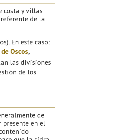
 costa y villas
 referente de la
s). En este caso:
a de Oscos
,
tan las divisiones
stión de los
generalmente de
r presente en el
 contenido
hace que la sidra