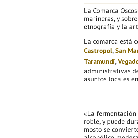
La Comarca Oscos-E
marineras, y sobre
etnografía y la ar
La comarca está c
Castropol
,
San Mar
Taramundi
,
Vegad
administrativas de
asuntos locales e
«La fermentación 
roble, y puede dur
mosto se conviert
alcohólico moderad