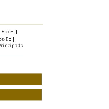
 Bares |
os-Eo |
 Principado