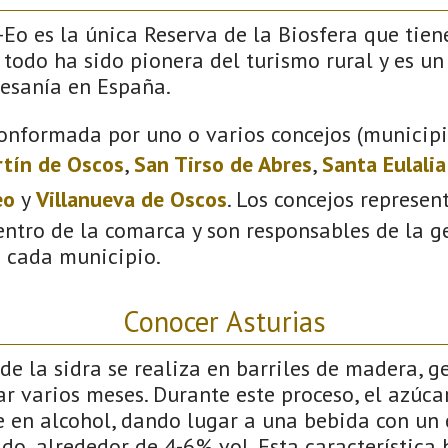
o es la única Reserva de la Biosfera que tiene
 todo ha sido pionera del turismo rural y es un
tesanía en España.
onformada por uno o varios concejos (municipio
tín de Oscos
,
San Tirso de Abres
,
Santa Eulali
eo
y
Villanueva de Oscos
. Los concejos represen
ntro de la comarca y son responsables de la ge
n cada municipio.
Conocer Asturias
de la sidra se realiza en barriles de madera, 
ar varios meses. Durante este proceso, el azúca
e en alcohol, dando lugar a una bebida con un
o, alrededor de 4-6% vol. Esta característica 