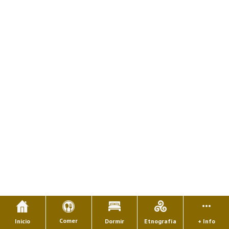
Comer
Inicio
Dormir
Etnografía
+ Info