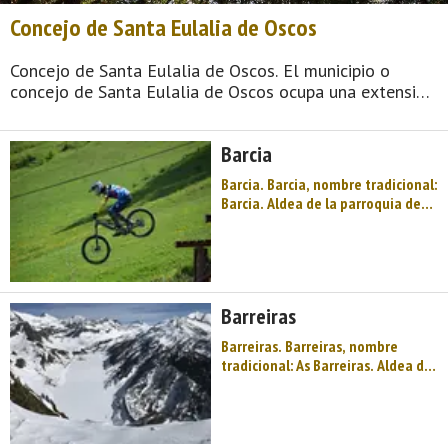
Concejo de Santa Eulalia de Oscos
Concejo de Santa Eulalia de Oscos. El municipio o
concejo de Santa Eulalia de Oscos ocupa una extensión
de 47,12 km² y cuenta con 279 viviendas de las cuales
212 son viviendas principales y 67 viviendas no
Barcia
principales. Las parroquias que fo ...
Barcia. Barcia, nombre tradicional:
Barcia. Aldea de la parroquia de
Santa Eulalia de Oscos (Santa
Eulalia de Oscos). Dista 4,40 km
de la capital municipal (Santa
Eulalia de Oscos) y se encuentra a
una altitud de 710 m. Cuenta con
Barreiras
8 viviendas (la par ...
Barreiras. Barreiras, nombre
tradicional: As Barreiras. Aldea de
la parroquia de Santa Eulalia de
Oscos (Santa Eulalia de Oscos).
Dista 2,20 km de la capital
municipal (Santa Eulalia de Oscos)