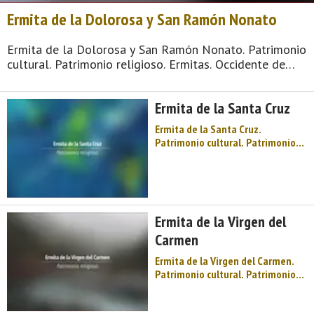
Ermita de la Dolorosa y San Ramón Nonato
Ermita de la Dolorosa y San Ramón Nonato. Patrimonio
cultural. Patrimonio religioso. Ermitas. Occidente de
Asturias. Comarca de Oscos-Eo. Montaña de Asturias.
Agua y fuego, siderúrgicos y herreros, un mundo de
Ermita de la Santa Cruz
ingenios hidráulicos patente en la herre ...
Ermita de la Santa Cruz.
Patrimonio cultural. Patrimonio
religioso. Ermitas. Occidente de
Asturias. Comarca de Oscos-Eo.
Montaña de Asturias. Agua y
fuego, siderúrgicos y herreros, un
mundo de ingenios hidráulicos
Ermita de la Virgen del
patente en la herrería de
Mazonovo, ...
Carmen
Ermita de la Virgen del Carmen.
Patrimonio cultural. Patrimonio
religioso. Ermitas. Occidente de
Asturias. Comarca de Oscos-Eo.
Montaña de Asturias. Agua y