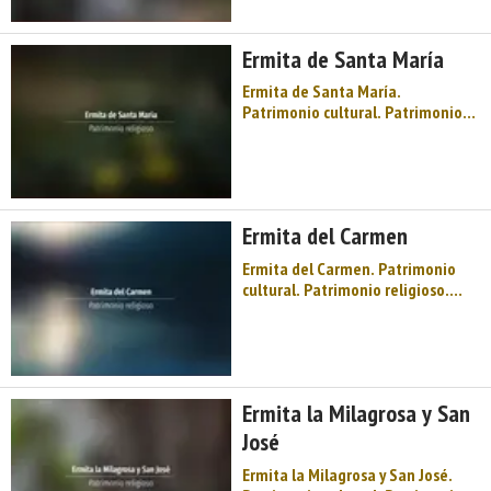
fuego, siderúrgicos y herreros, un
mundo de ingenios hidráulicos
Ermita de Santa María
patente en la herrería de
Mazonovo, ...
Ermita de Santa María.
Patrimonio cultural. Patrimonio
religioso. Ermitas. Occidente de
Asturias. Comarca de Oscos-Eo.
Montaña de Asturias. Agua y
fuego, siderúrgicos y herreros, un
mundo de ingenios hidráulicos
Ermita del Carmen
patente en la herrería de
Mazonovo, pa ...
Ermita del Carmen. Patrimonio
cultural. Patrimonio religioso.
Ermitas. Occidente de Asturias.
Comarca de Oscos-Eo. Montaña de
Asturias. Agua y fuego,
siderúrgicos y herreros, un mundo
de ingenios hidráulicos patente
Ermita la Milagrosa y San
en la herrería de Mazonovo, paisaj
...
José
Ermita la Milagrosa y San José.