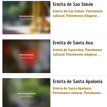
Ermita de San Simón
en la herrería de Mazonovo, pais
...
Ermita de San Simón. Patrimonio
cultural. Patrimonio religioso.
Ermitas. Occidente de Asturias.
Comarca de Oscos-Eo. Montaña de
Asturias. Agua y fuego,
siderúrgicos y herreros, un mundo
de ingenios hidráulicos patente
Ermita de Santa Ana
en la herrería de Mazonovo, pais
...
Ermita de Santa Ana. Patrimonio
cultural. Patrimonio religioso.
Ermitas. Occidente de Asturias.
Comarca de Oscos-Eo. Montaña de
Asturias. Agua y fuego,
siderúrgicos y herreros, un mundo
de ingenios hidráulicos patente
Ermita de Santa Apolonia
en la herrería de Mazonovo, pais
...
Ermita de Santa Apolonia.
Patrimonio cultural. Patrimonio
religioso. Ermitas. Occidente de
Asturias. Comarca de Oscos-Eo.
Montaña de Asturias. Agua y