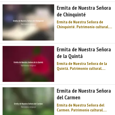
fuego, siderúrgicos y herreros, un
Ermita de Nuestra Señora
mundo de ingenios hidráulicos
de Chinquinté
patente en la herrería de Maz ...
Ermita de Nuestra Señora de
Chinquinté. Patrimonio cultural.
Patrimonio religioso. Ermitas.
Occidente de Asturias. Comarca
de Oscos-Eo. Montaña de Asturias.
Agua y fuego, siderúrgicos y
Ermita de Nuestra Señora
herreros, un mundo de ingenios
de la Quintá
hidráulicos patente en la herrerí
...
Ermita de Nuestra Señora de la
Quintá. Patrimonio cultural.
Patrimonio religioso. Ermitas.
Occidente de Asturias. Comarca
de Oscos-Eo. Montaña de Asturias.
Agua y fuego, siderúrgicos y
Ermita de Nuestra Señora
herreros, un mundo de ingenios
del Carmen
hidráulicos patente en la herrería
...
Ermita de Nuestra Señora del
Carmen. Patrimonio cultural.
Patrimonio religioso. Ermitas.