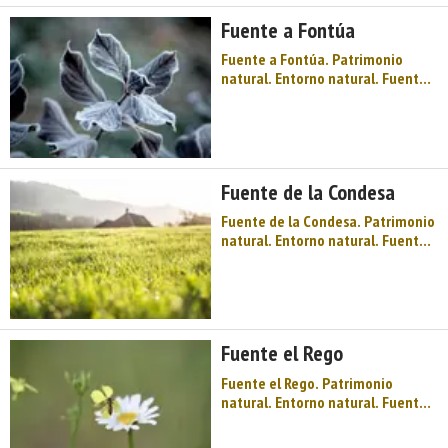
Fuente a Fontúa
Fuente a Fontúa. Patrimonio
natural. Entorno natural. Fuentes.
Occidente de Asturias. Comarca
de Oscos-Eo. Montaña de Asturias.
Agua y fuego, siderúrgicos y
herreros, un mundo de ingenios
hidráulicos patente en la herrería
Fuente de la Condesa
de Mazonovo, paisajes singu ...
Fuente de la Condesa. Patrimonio
natural. Entorno natural. Fuentes.
Occidente de Asturias. Comarca
de Oscos-Eo. Montaña de Asturias.
Agua y fuego, siderúrgicos y
herreros, un mundo de ingenios
hidráulicos patente en la herrería
Fuente el Rego
de Mazonovo, paisajes ...
Fuente el Rego. Patrimonio
natural. Entorno natural. Fuentes.
Occidente de Asturias. Comarca
de Oscos-Eo. Montaña de Asturias.