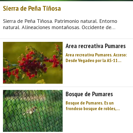
Sierra de Peña Tiñosa
Sierra de Peña Tiñosa. Patrimonio natural. Entorno
natural. Alineaciones montañosas. Occidente de
Asturias. Comarca de Oscos-Eo. Montaña de Asturias.
Agua y fuego, siderúrgicos y herreros, un mundo de
Area recreativa Pumares
ingenios hidráulicos patente en la herrería de Ma ...
Area recreativa Pumares. Acceso:
Desde Vegadeo por la AS-11
dirigirse al Alto de la Garganta y
desde este lugar tomar la AS-27
hasta Santa Eulalia de Oscos
desde donde la SE-2 a Ventosa
conduce al área, en el pueblo de
Bosque de Pumares
Pumares. Reseña: Zona ...
Bosque de Pumares. Es un
frondoso bosque de robles,
castaños y abedules, en la
población de Pumares (Santa
Eulalia de Oscos). ...